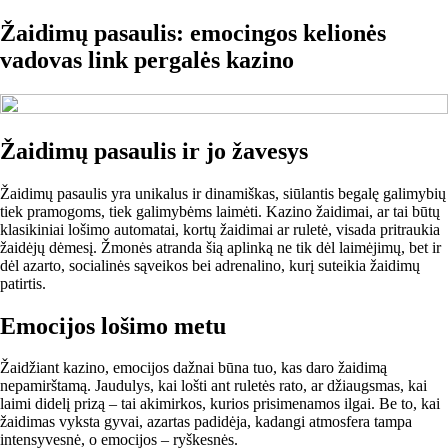
Žaidimų pasaulis: emocingos kelionės
vadovas link pergalės kazino
Žaidimų pasaulis ir jo žavesys
Žaidimų pasaulis yra unikalus ir dinamiškas, siūlantis begalę galimybių
tiek pramogoms, tiek galimybėms laimėti. Kazino žaidimai, ar tai būtų
klasikiniai lošimo automatai, kortų žaidimai ar ruletė, visada pritraukia
žaidėjų dėmesį. Žmonės atranda šią aplinką ne tik dėl laimėjimų, bet ir
dėl azarto, socialinės sąveikos bei adrenalino, kurį suteikia žaidimų
patirtis.
Emocijos lošimo metu
Žaidžiant kazino, emocijos dažnai būna tuo, kas daro žaidimą
nepamirštamą. Jaudulys, kai lošti ant ruletės rato, ar džiaugsmas, kai
laimi didelį prizą – tai akimirkos, kurios prisimenamos ilgai. Be to, kai
žaidimas vyksta gyvai, azartas padidėja, kadangi atmosfera tampa
intensyvesnė, o emocijos – ryškesnės.