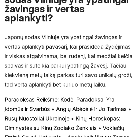
žavingas ir vertas
aplankyti?
Japonų sodas Vilniuje yra ypatingai žavingas ir
vertas aplankyti pavasarį, kai prasideda žydėjimas
ir viskas atgaivinama, bei rudenį, kai medžiai keičia
spalvas ir suteikia parkui ypatingą žavesį. Tačiau
kiekvieną metų laiką parkas turi savo unikalų grožį,
tad verta aplankyti bet kuriuo metų laiku.
Paradoksas Reikšmė: Kodėl Paradoksai Yra
Įdomūs ir Svarbūs
•
Anglų Abėcėlė ir Jo Tarimas
•
Rusų Nuostoliai Ukrainoje
•
Kinų Horoskopas:
Giminystės su Kinų Zodiako Ženklais
•
Vokiečių