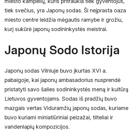
miesto kampelių, kuris pritraukia tiek gyventojus,
tiek svečius, yra Japonų sodas. Ši neįprasta oaza
miesto centre leidžia mėgautis ramybe ir grožiu,
kurį sukūrė japonų sodininkystės meistrai.
Japonų Sodo Istorija
Japonų sodas Vilniuje buvo įkurtas XVI a.
pabaigoje, kai japonų ambasadorius nusprendė
pristatyti savo šalies sodininkystės meną ir kultūrą
Lietuvos gyventojams. Sodas iš pradžių buvo
mazgais vertas Viduramžių japonų sodas, kuriame
buvo kuriami miniatiūriniai peizažai, tilteliai ir
vandenlapių kompozicijos.