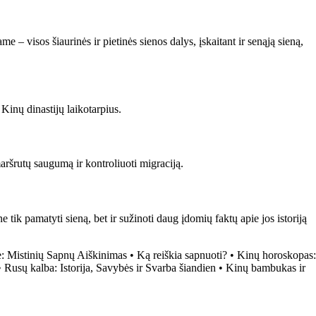
e – visos šiaurinės ir pietinės sienos dalys, įskaitant ir senąją sieną,
Kinų dinastijų laikotarpius.
maršrutų saugumą ir kontroliuoti migraciją.
tik pamatyti sieną, bet ir sužinoti daug įdomių faktų apie jos istoriją
 Mistinių Sapnų Aiškinimas
•
Ką reiškia sapnuoti?
•
Kinų horoskopas:
•
Rusų kalba: Istorija, Savybės ir Svarba šiandien
•
Kinų bambukas ir