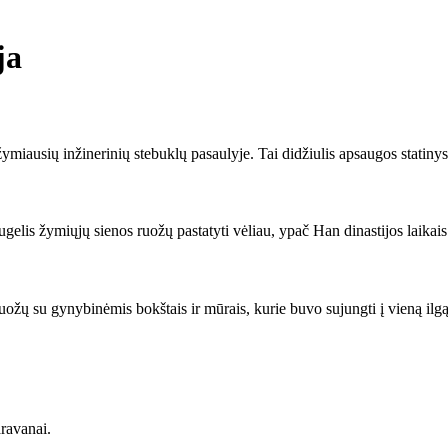
ja
 žymiausių inžinerinių stebuklų pasaulyje. Tai didžiulis apsaugos statinys
ugelis žymiųjų sienos ruožų pastatyti vėliau, ypač Han dinastijos laikais
 ruožų su gynybinėmis bokštais ir mūrais, kurie buvo sujungti į vieną ilgą 
ravanai.