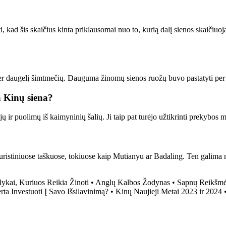
 kad šis skaičius kinta priklausomai nuo to, kurią dalį sienos skaičiuojam
 per daugelį šimtmečių. Dauguma žinomų sienos ruožų buvo pastatyti per 
a Kinų siena?
ų ir puolimų iš kaimyninių šalių. Ji taip pat turėjo užtikrinti prekybos 
uristiniuose taškuose, tokiuose kaip Mutianyu ar Badaling. Ten galima ne 
lykai, Kuriuos Reikia Žinoti
•
Anglų Kalbos Žodynas
•
Sapnų Reikšmė:
ta Investuoti Į Savo Išsilavinimą?
•
Kinų Naujieji Metai 2023 ir 2024