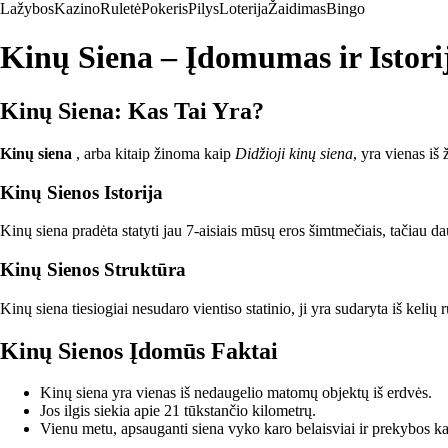
Lažybos
Kazino
Ruletė
Pokeris
Pilys
Loterija
Žaidimas
Bingo
Kinų Siena – Įdomumas ir Istori
Kinų Siena: Kas Tai Yra?
Kinų siena
, arba kitaip žinoma kaip
Didžioji kinų siena
, yra vienas iš
Kinų Sienos Istorija
Kinų siena pradėta statyti jau 7-aisiais mūsų eros šimtmečiais, tačiau da
Kinų Sienos Struktūra
Kinų siena tiesiogiai nesudaro vientiso statinio, ji yra sudaryta iš kelių
Kinų Sienos Įdomūs Faktai
Kinų siena yra vienas iš nedaugelio matomų objektų iš erdvės.
Jos ilgis siekia apie 21 tūkstančio kilometrų.
Vienu metu, apsauganti siena vyko karo belaisviai ir prekybos ka