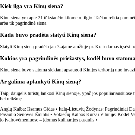
Kiek ilga yra Kinų siena?
Kinų siena yra apie 21 tūkstančio kilometrų ilgio. Tačiau reikia paminėti,
arba tik pagrindinė siena.
Kada buvo pradėta statyti Kinų siena?
Statyti Kinų sieną pradėta jau 7-ajame amžiuje pr. Kr. ir darbas tęsėsi
Kokios yra pagrindinės priežastys, kodėl buvo statom
Kinų siena buvo statoma siekiant apsaugoti Kinijos teritoriją nuo invazij
Ar galima aplankyti Kinų sieną?
Taip, daugelis turistų lankosi Kinų sienoje, ypač jos populiariausiuose t
bei reikšmę.
Anglų Kalba: Išsamus Gidas
•
Italų-Lietuvių Žodynas: Pagrindiniai Da
Pasaulio Senovės Išmintis
•
Vokiečių Kalbos Kursai Vilniuje: Kodėl Ver
jo įvairovėmeniuose – įdomus kulinarijos pasaulis
•