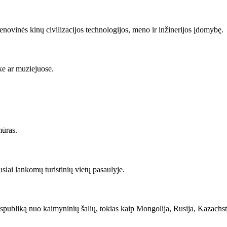
 senovinės kinų civilizacijos technologijos, meno ir inžinerijos įdomybę.
rke ar muziejuose.
mūras.
siai lankomų turistinių vietų pasaulyje.
spubliką nuo kaimyninių šalių, tokias kaip Mongolija, Rusija, Kazachstana