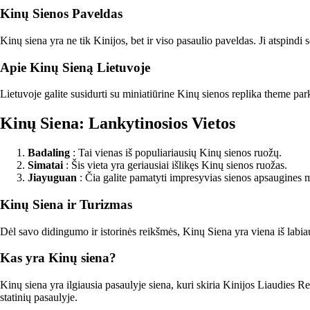
Kinų Sienos Paveldas
Kinų siena yra ne tik Kinijos, bet ir viso pasaulio paveldas. Ji atspindi
Apie Kinų Sieną Lietuvoje
Lietuvoje galite susidurti su miniatiūrine Kinų sienos replika theme pa
Kinų Siena: Lankytinosios Vietos
Badaling
: Tai vienas iš populiariausių Kinų sienos ruožų.
Simatai
: Šis vieta yra geriausiai išlikęs Kinų sienos ruožas.
Jiayuguan
: Čia galite pamatyti impresyvias sienos apsaugines 
Kinų Siena ir Turizmas
Dėl savo didingumo ir istorinės reikšmės, Kinų Siena yra viena iš labiau
Kas yra Kinų siena?
Kinų siena yra ilgiausia pasaulyje siena, kuri skiria Kinijos Liaudies Re
statinių pasaulyje.