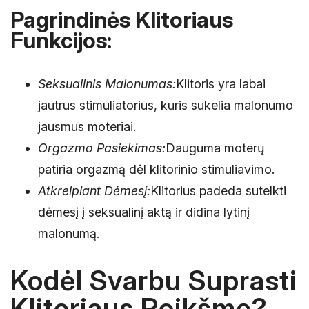
Pagrindinės Klitoriaus
Funkcijos:
Seksualinis Malonumas:
Klitoris yra labai
jautrus stimuliatorius, kuris sukelia malonumo
jausmus moteriai.
Orgazmo Pasiekimas:
Dauguma moterų
patiria orgazmą dėl klitorinio stimuliavimo.
Atkreipiant Dėmesį:
Klitorius padeda sutelkti
dėmesį į seksualinį aktą ir didina lytinį
malonumą.
Kodėl Svarbu Suprasti
Klitoriaus Reikšmę?