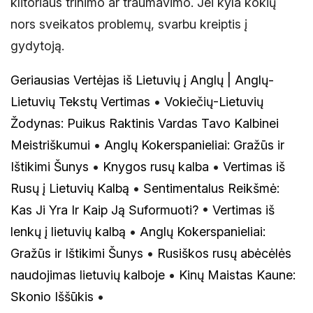
klitoriaus trinimo ar traumavimo. Jei kyla kokių
nors sveikatos problemų, svarbu kreiptis į
gydytoją.
Geriausias Vertėjas iš Lietuvių į Anglų | Anglų-
Lietuvių Tekstų Vertimas
•
Vokiečių-Lietuvių
Žodynas: Puikus Raktinis Vardas Tavo Kalbinei
Meistriškumui
•
Anglų Kokerspanieliai: Gražūs ir
Ištikimi Šunys
•
Knygos rusų kalba
•
Vertimas iš
Rusų į Lietuvių Kalbą
•
Sentimentalus Reikšmė:
Kas Ji Yra Ir Kaip Ją Suformuoti?
•
Vertimas iš
lenkų į lietuvių kalbą
•
Anglų Kokerspanieliai:
Gražūs ir Ištikimi Šunys
•
Rusiškos rusų abėcėlės
naudojimas lietuvių kalboje
•
Kinų Maistas Kaune:
Skonio Iššūkis
•