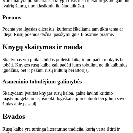
Romanai yra populiariausia knygų rūšis rusų literatūroje. Jie gali būti
įvairių žanrų, nuo klasikinių iki šiuolaikiškų.
Poemos
Poema yra ilgąsias eilėraštis, kuriame iškeliama tam tikra tema ar
idėja. Rusų poemos dažnai pasižymi gilia filosofine prasme.
Knygų skaitymas ir nauda
Skaitymas yra puikus būdas praleisti laiką ir tuo pačiu mokytis bei
tobėti. Knygos rusų kalba gali padėti jums tobulinti ne tik kalbinius
įgūdžius, bet ir pažinti rusų kultūrą bei istoriją.
Asmeninio tobulėjimo galimybės
Skaitydami įvairias knygas rusų kalba, galite lavinti kritinio
mąstymo gebėjimus, išmokti logiškai argumentuoti bei gilinti savo
žinias apie pasaulį.
Išvados
Rusų kalba yra turtinga literatūrine tradicija, kurią verta ištirti ir