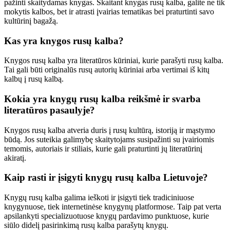
pažinti skaitydamas knygas. Skaitant knygas rusų kalba, galite ne tik
mokytis kalbos, bet ir atrasti įvairias tematikas bei praturtinti savo
kultūrinį bagažą.
Kas yra knygos rusų kalba?
Knygos rusų kalba yra literatūros kūriniai, kurie parašyti rusų kalba.
Tai gali būti originalūs rusų autorių kūriniai arba vertimai iš kitų
kalbų į rusų kalbą.
Kokia yra knygų rusų kalba reikšmė ir svarba
literatūros pasaulyje?
Knygos rusų kalba atveria duris į rusų kultūrą, istoriją ir mąstymo
būdą. Jos suteikia galimybę skaitytojams susipažinti su įvairiomis
temomis, autoriais ir stiliais, kurie gali praturtinti jų literatūrinį
akiratį.
Kaip rasti ir įsigyti knygų rusų kalba Lietuvoje?
Knygų rusų kalba galima ieškoti ir įsigyti tiek tradiciniuose
knygynuose, tiek internetinėse knygynų platformose. Taip pat verta
apsilankyti specializuotuose knygų pardavimo punktuose, kurie
siūlo didelį pasirinkimą rusų kalba parašytų knygų.