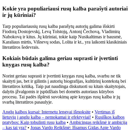
Kokie yra populiariausi rusų kalba parašyti autoriai
ir jų kūriniai?
Tarp populiariausių rusų kalba parašytų autorių galima išskirti
Fiodorą Dostojevskį, Levą Tolstojų, Antonį Čechovą, Vladimirą
Nabokovą ir kitus. Jų kūriniai, tokie kaip Nusikaltimas ir bausmė,
Karaliaus mirtis, Višnevų sodas, Lolita ir kt., yra laikomi klasikiniais
literatūros šedevrais.
Kokiais būdais galima geriau suprasti ir įvertinti
knygas rusų kalba?
Norint geriau suprasti ir įvertinti knygas rusų kalba, svarbu ne tik
skaityti jas, bet ir gilintis į autorių biografijas, kultūrinį kontekstą bei
literatūros kritiką. Taip pat naudinga diskutuoti su kitais skaitytojais,
dalytis įžvalgomis ir įspūdžiais bei domėtis autoriaus kūrybos
procesu. Tai padės išplėsti suvokimą apie knygas rusų kalba ir jų
svarbą literatūros pasaulyje.
Anglų kalbos kursai: Internetu lengvai išmoksite
•
Vertimas iš
lietuvių į anglų kalbą – nemokamai ir efektyviai!
•
Rusiškos kalbos
pratybos: Kaip tobulinti rusų kalbą
•
Ambicingas reikšmė ir ambicija
– kas tai yra?
•
Jonas Vardo Reikšmė: Išsamus Gidas Apie Vardo