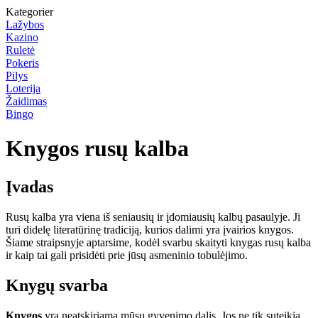
Kategorier
Lažybos
Kazino
Ruletė
Pokeris
Pilys
Loterija
Žaidimas
Bingo
Knygos rusų kalba
Įvadas
Rusų kalba yra viena iš seniausių ir įdomiausių kalbų pasaulyje. Ji
turi didelę literatūrinę tradiciją, kurios dalimi yra įvairios knygos.
Šiame straipsnyje aptarsime, kodėl svarbu skaityti knygas rusų kalba
ir kaip tai gali prisidėti prie jūsų asmeninio tobulėjimo.
Knygų svarba
Knygos
yra neatskiriama mūsų gyvenimo dalis. Jos ne tik suteikia