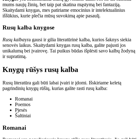
mums naujų žinių, bet taip pat skatina mąstymą bei fantaziją.
Skaitydami knygas, mes patiriame emocinius ir intelektualinius
iššūkius, kurie plečia mūsų suvokimą apie pasaulį.
Rusų kalba knygose
Rusų kalba
yra gausi ir gilia literatūrinė kalba, kurios šaknys siekia
senovės laikus. Skaitydami knygas rusų kalba, galite pajusti jos
unikalumą bei įvairovę. Tai puikus būdas išplėsti savo kalbų žodyną
ir supratimą.
Knygų rūšys rusų kalba
Rusų literatūra gali būti labai įvairi ir įdomi. Išskiriame keletą
pagrindinių knygų rūšių, kurias galite rasti rusų kalba:
Romanai
Poemos
Pjesės
Šaltiniai
Romanai