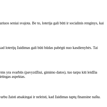
s seniai svajota. Be to, loterija gali būti ir socialinis renginys, kai
, kad loterijų žaidimas gali būti būdas pabėgti nuo kasdienybės. Tai
iems yra svarbūs (pavyzdžiui, gimimo datos), tuo tarpu kiti leidžia
irtingas aspektas.
rbu žaisti atsakingai ir neleisti, kad žaidimas taptų finansine našta.