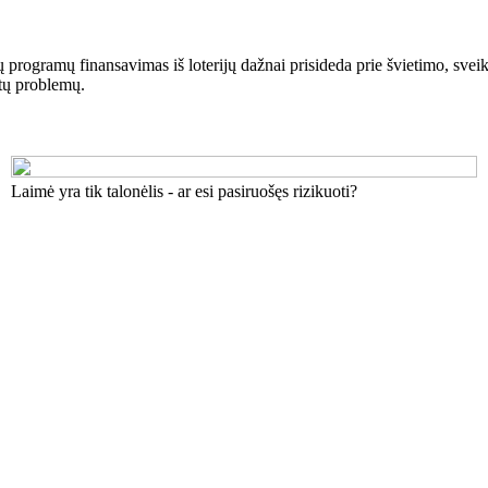
ų programų finansavimas iš loterijų dažnai prisideda prie švietimo, svei
itų problemų.
Laimė yra tik talonėlis - ar esi pasiruošęs rizikuoti?