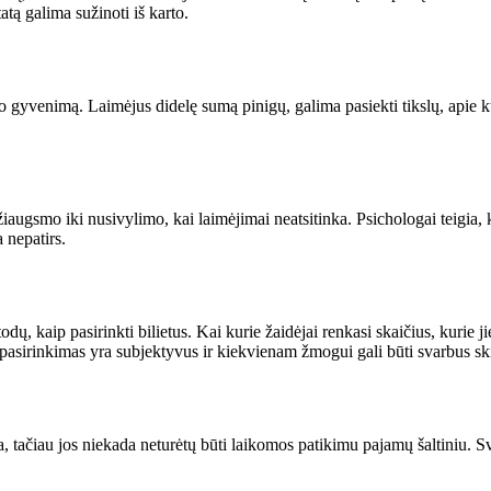
atą galima sužinoti iš karto.
yvenimą. Laimėjus didelę sumą pinigų, galima pasiekti tikslų, apie kuriuo
 džiaugsmo iki nusivylimo, kai laimėjimai neatsitinka. Psichologai teigia
 nepatirs.
ų, kaip pasirinkti bilietus. Kai kurie žaidėjai renkasi skaičius, kurie j
tų pasirinkimas yra subjektyvus ir kiekvienam žmogui gali būti svarbus sk
, tačiau jos niekada neturėtų būti laikomos patikimu pajamų šaltiniu. Sva