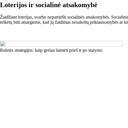
Loterijos ir socialinė atsakomybė
Žaidžiant loterijas, svarbu nepamiršti socialinės atsakomybės. Socialini
reikėtų būti atsargiems, kad jų žaidimas nesukeltų priklausomybės ar k
Ruletės strategijos: kaip geriau laimėti prieš ir po statymo