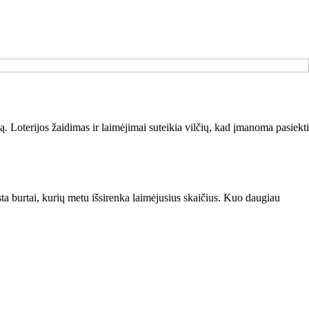
ą. Loterijos žaidimas ir laimėjimai suteikia vilčių, kad įmanoma pasiekti
ksta burtai, kurių metu išsirenka laimėjusius skaičius. Kuo daugiau