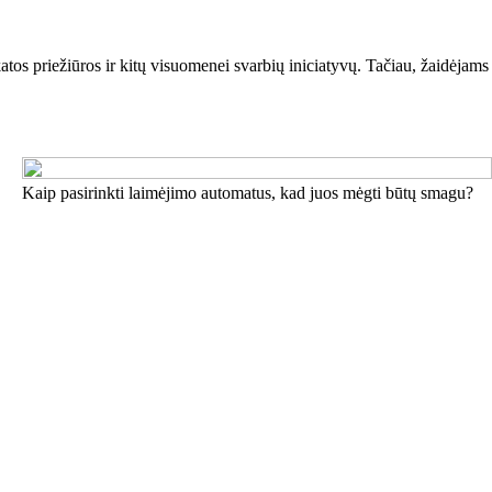
katos priežiūros ir kitų visuomenei svarbių iniciatyvų. Tačiau, žaidėjams
Kaip pasirinkti laimėjimo automatus, kad juos mėgti būtų smagu?