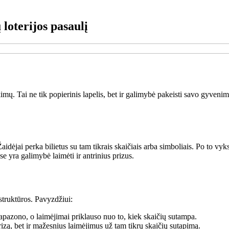
 loterijos pasaulį
imų. Tai ne tik popierinis lapelis, bet ir galimybė pakeisti savo gyvenim
aidėjai perka bilietus su tam tikrais skaičiais arba simboliais. Po to vy
se yra galimybė laimėti ir antrinius prizus.
ų struktūros. Pavyzdžiui:
iapazono, o laimėjimai priklauso nuo to, kiek skaičių sutampa.
rizą, bet ir mažesnius laimėjimus už tam tikrų skaičių sutapimą.