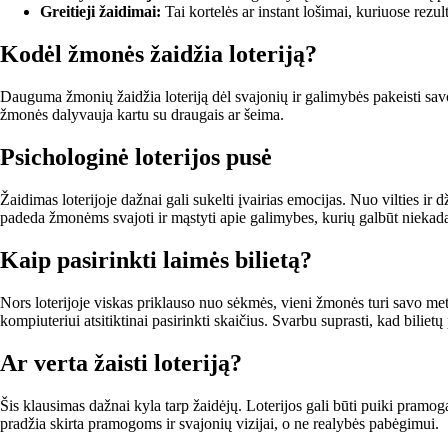
Greitieji žaidimai:
Tai kortelės ar instant lošimai, kuriuose rezult
Kodėl žmonės žaidžia loteriją?
Dauguma žmonių žaidžia loteriją dėl svajonių ir galimybės pakeisti savo g
žmonės dalyvauja kartu su draugais ar šeima.
Psichologinė loterijos pusė
Žaidimas loterijoje dažnai gali sukelti įvairias emocijas. Nuo vilties ir
padeda žmonėms svajoti ir mąstyti apie galimybes, kurių galbūt niekada
Kaip pasirinkti laimės bilietą?
Nors loterijoje viskas priklauso nuo sėkmės, vieni žmonės turi savo metod
kompiuteriui atsitiktinai pasirinkti skaičius. Svarbu suprasti, kad bilie
Ar verta žaisti loteriją?
Šis klausimas dažnai kyla tarp žaidėjų. Loterijos gali būti puiki pramoga
pradžia skirta pramogoms ir svajonių vizijai, o ne realybės pabėgimui.