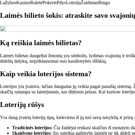
Lažybos
Kazino
Ruletė
Pokeris
Pilys
Loterija
Žaidimas
Bingo
Laimės bilieto šokis: atraskite savo svajonių
Ką reiškia laimės bilietas?
Laimės bilietas daugeliui žmonių yra simbolis, lydimas svajonių ir trošk
didelių dalykų, nepriklausomai nuo kasdienybės iššūkių.
Kaip veikia loterijos sistema?
Loterijos yra įvairios, tačiau dauguma jų veikia pagal panašią sistemą. Ž
skaičių sutampa su laimėjusiais, tuo didesnis prizas. Kai kuriose loterijo
Loterijų rūšys
Yra daug įvairių loterijų tipų, kiekviena iš jų turi savų taisyklių ir priz
Tradicinės loterijos:
Čia žaidėjai renkasi skaičius iš nustatyto d
Skaidymo loterijos:
Jos suteikia galimybę laimėti ne tik didelį p