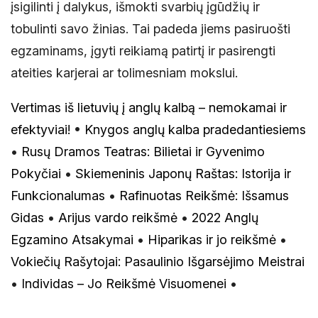
įsigilinti į dalykus, išmokti svarbių įgūdžių ir
tobulinti savo žinias. Tai padeda jiems pasiruošti
egzaminams, įgyti reikiamą patirtį ir pasirengti
ateities karjerai ar tolimesniam mokslui.
Vertimas iš lietuvių į anglų kalbą – nemokamai ir
efektyviai!
•
Knygos anglų kalba pradedantiesiems
•
Rusų Dramos Teatras: Bilietai ir Gyvenimo
Pokyčiai
•
Skiemeninis Japonų Raštas: Istorija ir
Funkcionalumas
•
Rafinuotas Reikšmė: Išsamus
Gidas
•
Arijus vardo reikšmė
•
2022 Anglų
Egzamino Atsakymai
•
Hiparikas ir jo reikšmė
•
Vokiečių Rašytojai: Pasaulinio Išgarsėjimo Meistrai
•
Individas – Jo Reikšmė Visuomenei
•